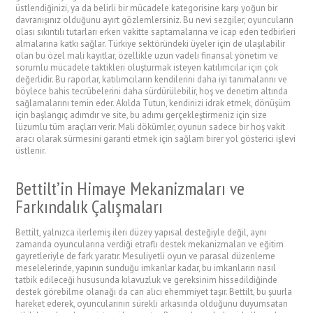
üstlendiğinizi, ya da belirli bir mücadele kategorisine karşı yoğun bir
davranışınız olduğunu ayırt gözlemlersiniz. Bu nevi sezgiler, oyuncuların
olası sıkıntılı tutarları erken vakitte saptamalarına ve icap eden tedbirleri
almalarına katkı sağlar. Türkiye sektöründeki üyeler için de ulaşılabilir
olan bu özel mali kayıtlar, özellikle uzun vadeli finansal yönetim ve
sorumlu mücadele taktikleri oluşturmak isteyen katılımcılar için çok
değerlidir. Bu raporlar, katılımcıların kendilerini daha iyi tanımalarını ve
böylece bahis tecrübelerini daha sürdürülebilir, hoş ve denetim altında
sağlamalarını temin eder. Akılda Tutun, kendinizi idrak etmek, dönüşüm
için başlangıç adımdır ve site, bu adımı gerçekleştirmeniz için size
lüzumlu tüm araçları verir. Mali dökümler, oyunun sadece bir hoş vakit
aracı olarak sürmesini garanti etmek için sağlam birer yol gösterici işlevi
üstlenir.
Bettilt’in Himaye Mekanizmaları ve
Farkındalık Çalışmaları
Bettilt, yalnızca ilerlemiş ileri düzey yapısal desteğiyle değil, aynı
zamanda oyuncularına verdiği etraflı destek mekanizmaları ve eğitim
gayretleriyle de fark yaratır. Mesuliyetli oyun ve parasal düzenleme
meselelerinde, yapının sunduğu imkanlar kadar, bu imkanların nasıl
tatbik edileceği hususunda kılavuzluk ve gereksinim hissedildiğinde
destek görebilme olanağı da can alıcı ehemmiyet taşır. Bettilt, bu şuurla
hareket ederek, oyuncularının sürekli arkasında olduğunu duyumsatan