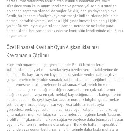
parasal masraflarınızın anlık bir tablosunu sunmaktan öte, vakit
süresince oyun kalıplarınızı inceleme ve potansiyel sorunlu tutarları
erkenden saptama olanağı da sağlar. Açıklık, inanışın dayanağıdır ve
Bettilt, bu kapsamlı faaliyet kaydı vasıtasıyla kullanıcılarına bütün bir
parasal berraklık vererek, onlarla ilişki içinde kuvvetli bir inanış ilişkisi
yaratır. Bu vesileyle, oyuncular ne zaman, nerede ve ne kadar para
harcadıklarını her zaman idrak eder ve kontrolün kendilerinde olduğunu
duyumsarlar.
Özel Finansal Kayıtlar: Oyun Alışkanlıklarınızı
Kavramanın Çözümü
Kapsamlı muamele geçmişinin üstünde, Bettilt kimi hallerde
kullanıcılara bireysel mali kayıtlar veya özetler verme kabiliyetine de
barındırır. Bu kayıtlar, işlem kaydından kazanılan verileri daha açık ve
çözümlenebilir bir şekilde sunarak, katılımcıların bahis eğilimlerini daha
derinlemesine idrak etmelerine fırsat sunar. Misal, belirli bir vakit
diliminde en çok meblağ aktardığınız zamanları, en çok nakit temin
ettiğiniz oyunları veya en çok meblağ kaybettiğiniz bahis kategorilerini
hulasa edebilir. Bu çeşit kayıtlar, sadece nümerik bilgileri göstermekle
yetmez, aynı sırada diagramlar veya kısa tablolar vasıtasıyla
görselleştirerek, oyuncuların harcama ve oyun kalıplarını daha kolay
anlamalarını mümkün kılar. Bu incelemeler, bahisçilerin kendi “katılımcı
profillerini” çıkarmalarına katkı sağlar ve böylece daha bilinçli ve hassas
oyun hükümleri vermelerine olanak tanır. Belki de haftanın spesifik bir
gününde veya günün belirli zaman dilimlerinde daha fazla muhatara