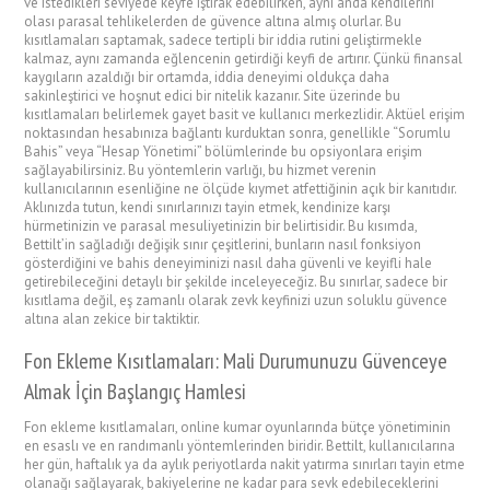
ve istedikleri seviyede keyfe iştirak edebilirken, aynı anda kendilerini
olası parasal tehlikelerden de güvence altına almış olurlar. Bu
kısıtlamaları saptamak, sadece tertipli bir iddia rutini geliştirmekle
kalmaz, aynı zamanda eğlencenin getirdiği keyfi de artırır. Çünkü finansal
kaygıların azaldığı bir ortamda, iddia deneyimi oldukça daha
sakinleştirici ve hoşnut edici bir nitelik kazanır. Site üzerinde bu
kısıtlamaları belirlemek gayet basit ve kullanıcı merkezlidir. Aktüel erişim
noktasından hesabınıza bağlantı kurduktan sonra, genellikle “Sorumlu
Bahis” veya “Hesap Yönetimi” bölümlerinde bu opsiyonlara erişim
sağlayabilirsiniz. Bu yöntemlerin varlığı, bu hizmet verenin
kullanıcılarının esenliğine ne ölçüde kıymet atfettiğinin açık bir kanıtıdır.
Aklınızda tutun, kendi sınırlarınızı tayin etmek, kendinize karşı
hürmetinizin ve parasal mesuliyetinizin bir belirtisidir. Bu kısımda,
Bettilt’in sağladığı değişik sınır çeşitlerini, bunların nasıl fonksiyon
gösterdiğini ve bahis deneyiminizi nasıl daha güvenli ve keyifli hale
getirebileceğini detaylı bir şekilde inceleyeceğiz. Bu sınırlar, sadece bir
kısıtlama değil, eş zamanlı olarak zevk keyfinizi uzun soluklu güvence
altına alan zekice bir taktiktir.
Fon Ekleme Kısıtlamaları: Mali Durumunuzu Güvenceye
Almak İçin Başlangıç Hamlesi
Fon ekleme kısıtlamaları, online kumar oyunlarında bütçe yönetiminin
en esaslı ve en randımanlı yöntemlerinden biridir. Bettilt, kullanıcılarına
her gün, haftalık ya da aylık periyotlarda nakit yatırma sınırları tayin etme
olanağı sağlayarak, bakiyelerine ne kadar para sevk edebileceklerini