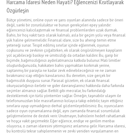
Harcama İdaresi Neden Hayati? Eğlencenizi Kısıtlayarak
Özgürleşin
Bütçe yönetimi, online oyun ve şans oyunları alanında sadece bir öneri
değil, sanki bir zorunluluktur ve bunun gerekçeleri epey yalındır:
eğlencenizi kalıcılaştırmak ve finansal problemlerden uzak durmak.
Bahis, bir hoş vakit tarzı olarak kalmalı, asla bir geçim yolu veya finansal
yük haline gelmemelidir. Finansal idare, size bu ahengi temin etme
yeteneği sunar. Tespit edilmiş sınırlar içinde eğlenmek, oyunun
coşkusunu ve zevkinin çoğaltırken, ek olarak öngörülmeyen kayıpların
yol açabileceği baskıyı ve ümitsizliği da ortadan kaldırır. Bu, garip bir
biçimde, bağımsızlığınızı aydınlatmanıza katkıda bulunur. Mali limitler
oluşturduğunuzda, hakikaten bahis yapmaktan korkmak yerine,
saptanmış bir parayla ne kadar zevk edinebileceğinizi ve ne zaman
bırakmanız icap ettiğini kavularsınız. Bu denetim, size gerçek bir
bağımsızlık duygusu sunar. Parasal gözetim, ek olarak finansal
okuryazarlığınızı ilerletir ve gider davranışlarınız hakkında daha farkında
seçimler almanızı sağlar. Bettilt gibi mecralar, bu farkındalığı
desteklemek için türlü yöntemler sağlar. Örneğin, taşınabilir ulaşım ile
telefonunuzdan bile masraflarınızı kolayca takip edebilir, tayin ettiğiniz
sınırlara uyup uymadığınızı derhal gözlemleyebilirsiniz. Bu, oyuncuların
sadece oyun oynamalarına değil, aynı zamanda finansal sorumluluk
geliştirmelerine de destek verir. Unutmayın, bahislerin hedefi rahatlamak
ve hoşça vakit geçirmektir. Eğer eğlence, endişe ve gerilim menbaı
oluyorsa, o zaman idaresini yitirmişsiniz anlamına gelir. Harcama idaresi,
bu kontrolü tekrar sahiplenmenin ve zevki yeniden vurgulamanın en