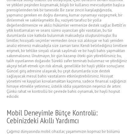
ve yitikleri peşinden koşmamak, bilgili bir kullanıcı mevcudiyetin başlıca
prensiplerinden tek bir tanesidir. Bir zarar zinciri karşılaştığınızda,
yapmanız gereken en doğru davranış, kumar oynamayı vazgeçmek, bir
dinlenmek ve sakinleşmektir. Bu, vaziyeti tarafsız bir yolla
değerlendirmenize ve akılcı hükümler vermenize destek sağlar. Bettilt’in
yitik kısıtlamaları ve seans süresi uyarıcıları gibi vasıtaları, bu tür
durumlarda size katkıda bulunmak maksadıyla oluşturulmuştur. Bu
limitler, hissiyatlı seçimler vermeden önce sizi alıkoyar ve hali yeniden
analiz etmeniz maksadıyla size zaman tanır. Kendi belirlediğiniz limitlere
erişmek, bir tehlike sinyali olarak sayılmalı ve bir hayli bahis yapmaktan
sakınmalısınız. Unutmayın, bir gün kazanıp öteki gün yitirebilirsiniz; bu,
talih oyunlarının doğasıdır. Sürekli zafer teminatı bulunmaz ve yitirdiğiniz
akçeyi telafi etmek için risk almak, genellikle bir hayli yitikle sonuçlanır.
Güncel giriş adresine ulaşarak, bu çeşit durumlarda size destek
sağlayacak mesul bahis vasıtalarını etkinleştirebilirsiniz. Hissiyat
yönetimi ve kayıpları kovalamaktan kaçınma, sadece finansal sağlığınızı
himaye etmekle yetinmez, üstelik iddia yaşantınızın neşenizi de artırır.
Çünkü rahat ve kontrollü bir çevrede bahis oynamak, bir hayli hoşnut
edicidir.
Mobil Deneyimle Bütçe Kontrolü:
Cebinizdeki Akıllı Yardımcı
Çağımız dünyasında mobil cihazlar, yaşamımızın kopmaz bir bölümü