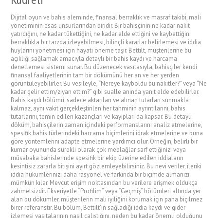
Dijital oyun ve bahis aleminde, finansal berraklık ve masraf takibi, mali
yönetiminin esas unsurlarından biridir. Bir bahisçinin ne kadar nakit
yatırdığını, ne kadar tükettiğini, ne kadar elde ettiğini ve kaybettiğini
berraklıkla bir tarzda izleyebilmesi, bilinçli kararlar belirlemesi ve iddia
huylarını yönetmesi için hayati öneme taşır. Bettilt, müşterilerine bu
açıklığı sağlamak amacıyla detaylı bir bahis kaydı ve harcama
denetlemesi sistemi sunar. Bu düzenecek vasıtasıyla, bahisçiler kendi
finansal faaliyetlerinin tam bir dökümünü her an ve her yerden
görüntüleyebilirler. Bu vesileyle, “Nereye kayboldu bu nakitler?” veya “Ne
kadar gelir ettim/ziyan ettim?” gibi sualle anında yanıt elde edebilirler.
Bahis kaydı bölümü, sadece aktarılan ve alınan tutarları sunmakla
kalmaz, aynı vakit gerçekleştirilen her tahminin ayrıntılarını, bahis
tutarlarını, temin edilen kazançları ve kayıpları da kapsar. Bu detaylı
döküm, bahisçilerin zaman içindeki performanslarını analiz etmelerine,
spesifik bahis türlerindeki harcama biçimlerini idrak etmelerine ve buna
göre yöntemlerini adapte etmelerine yardımcı olur. Örneğin, belirli bir
kumar oyununda sürekli olarak çok meblağlar sarf ettiğinizi veya
müsabaka bahislerinde spesifik bir ekip üzerine edilen iddiaların
kesintisiz zararla bitişini ayırt gözlemleyebilirsiniz. Bu nevi veriler, ileriki
iddia hükümlerinizi daha rasyonel ve farkında bir biçimde almanızı
mümkün kılar. Mevcut erişim noktasından bu verilere erişmek oldukça
zahmetsizdir. Ekseriyetle “Profilim” veya “Geçmiş” bölümleri altında yer
alan bu dökümler, müşterilerin mali iyiliğini korumak için paha biçilmez
birer referanstır. Bu bölüm, Bettilt’in sağladığı iddia kaydı ve gider
izlemesi vasıtalarının nasıl çalıştığını, neden bu kadar önemli olduğunu