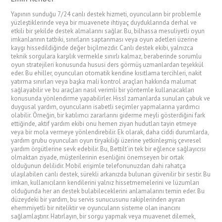
Yapının sunduğu 7/24 canlı destek hizmeti, oyuncuların bir problemle
yüzleştiklerinde veya bir muavenete ihtiyaç duyduklarında derhal ve
etkili bir şekilde destek almalarını sağlar. Bu, bilhassa mesuliyetli oyun
imkanlarının tatbiki, sınırların saptanması veya oyun adetleri üzerine
kaygı hissedildiğinde değer biçilmezdir. Canlı destek ekibi, yalnızca
teknik sorgulara karşılık vermekle sınırlı kalmaz, beraberinde sorumlu
oyun stratejileri konusunda hususi ders görmüş uzmanlardan teşekkül
eder. Bu ehiller, oyuncuları otomatik kendine kısıtlama tercihleri, nakit
yatırma sınırları veya başka mali kontrol araçları hakkında malumat
sağlayabilir ve bu araçları nasıl verimli bir yöntemle kullanacakları
konusunda yönlendirme yapabilirler. Hissî zamanlarda sunulan çabuk ve
duygusal yardım, oyuncuların isabetli seçimler yapmalarına yardımcı
olabilir. Örneğin, bir katılımcı zararlarını giderme meyli gösterdiğini fark
ettiğinde, aktif yardım ekibi onu hemen ziyan hudutları tayin etmeye
veya bir mola vermeye yönlendirebilir. Ek olarak, daha ciddi durumlarda,
yardım grubu oyuncuları oyun tiryakiliği üzerine yetkinleşmiş çevresel
yardım örgütlerine sevk edebilir. Bu, Bettilt’in tek bir eğlence sağlayıcısı
olmaktan ziyade, müşterilerinin esenliğini önemseyen bir ortak
olduğunun delilidir. Mobil erişimle telefonunuzdan dahi rahatça
ulaşılabilen canlı destek, sürekli arkanızda bulunan güvenilir bir sestir. Bu
imkan, kullanıcıların kendilerini yalnız hissetmemelerini ve lüzumları
olduğunda her an destek bulabileceklerini anlamalarını temin eder. Bu
düzeydeki bir yardım, bu servis sunucusunu rakiplerinden ayıran
ehemmiyetli bir niteliktir ve oyuncuların sisteme olan inancını
sağlamlaştırır. Hatırlayın, bir sorgu yapmak veya muavenet dilemek,