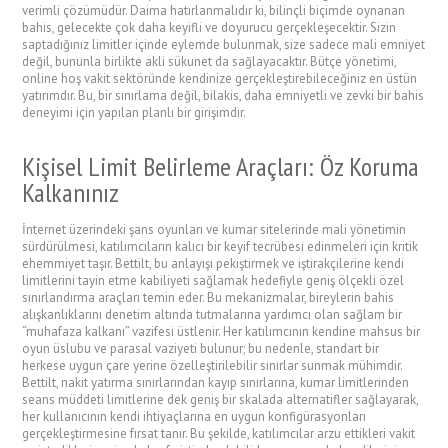
verimli çözümüdür. Daima hatırlanmalıdır ki, bilinçli biçimde oynanan
bahis, gelecekte çok daha keyifli ve doyurucu gerçekleşecektir. Sizin
saptadığınız limitler içinde eylemde bulunmak, size sadece mali emniyet
değil, bununla birlikte akli sükunet da sağlayacaktır. Bütçe yönetimi,
online hoş vakit sektöründe kendinize gerçekleştirebileceğiniz en üstün
yatırımdır. Bu, bir sınırlama değil, bilakis, daha emniyetli ve zevki bir bahis
deneyimi için yapılan planlı bir girişimdir.
Kişisel Limit Belirleme Araçları: Öz Koruma
Kalkanınız
İnternet üzerindeki şans oyunları ve kumar sitelerinde mali yönetimin
sürdürülmesi, katılımcıların kalıcı bir keyif tecrübesi edinmeleri için kritik
ehemmiyet taşır. Bettilt, bu anlayışı pekiştirmek ve iştirakçilerine kendi
limitlerini tayin etme kabiliyeti sağlamak hedefiyle geniş ölçekli özel
sınırlandırma araçları temin eder. Bu mekanizmalar, bireylerin bahis
alışkanlıklarını denetim altında tutmalarına yardımcı olan sağlam bir
“muhafaza kalkanı” vazifesi üstlenir. Her katılımcının kendine mahsus bir
oyun üslubu ve parasal vaziyeti bulunur; bu nedenle, standart bir
herkese uygun çare yerine özelleştirilebilir sınırlar sunmak mühimdir.
Bettilt, nakit yatırma sınırlarından kayıp sınırlarına, kumar limitlerinden
seans müddeti limitlerine dek geniş bir skalada alternatifler sağlayarak,
her kullanıcının kendi ihtiyaçlarına en uygun konfigürasyonları
gerçekleştirmesine fırsat tanır. Bu şekilde, katılımcılar arzu ettikleri vakit