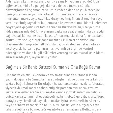
Aklınızdan çıkarmayın, şans oyunu ve şans bir yatırım aracı değil, bir
eğlence biçimidir. Bu gerçeği daima aklınızda tutmak, cüretkar
davranışlardan kaçınmanıza ve uzun vadede daha neşeli bir tecrübe
deneyimlemenize yardımcı olacaktır. Bu mecrada, mesela Türkiye
müşterileri maksadıyla özellikle dizayn edilmiş finansal öneriler veya
yerelleştirilmiş kaynaklar bulunmasa bile, evrensel mali idare ilkeleri her
coğrafyada geçerlidir ve tatbik edilebilir. Bu tavsiyeleri, size yalnızca
iddaa masasında değil, hayatınızın başka parasal alanlarında da fayda
sağlayacak küresel esasları kapsar. Amacımız, sizi daha farkında, daha
sorumlu ve sonuç olarak daha mesut bir kullanıcı pozisyonuna
ulaştırmaktır. Takip eden alt başlıklarda, bu stratejileri detaylı olarak
inceleyerek, harcama planınızı nasıl verimli bir biçimde kontrol
edeceğinizi ve daha bilgili hükümler vereceğinizi anlayacaksınız. İdare
sizin elinizdeyken, keyfin sınırı yoktur.
Bağımsız Bir Bahis Bütçesi Kurma ve Ona Bağlı Kalma
En esas ve en etkili ekonomik sevk taktiklerinden bir tanesi, iddaa
yapmak uğruna bağımsız bir hesap oluşturmak ve bu maliyete katı bir
şekilde bağlı kalmaktır. Bu, olağan hayat harcamalarınız (kira, faturalar,
yiyecek vb.) maksadıyla tahsis ettiğiniz paradan ayrı, ancak zevk ve
kumar için kullanacağınız bir miktar kararlaştırmak anlamına gelir. Bu
bütçe, kayba tahammül edebileceğiniz bir meblağ gereklidir; asla borç
parayla veya ivedi hal kaynaklarınızdan iştirak etmemelisiniz. Her ay
veya her hafta kazancınızın belirli bir yüzdesini oyun bütçesi olarak
tahsis edebilir ve bu meblağı kesinlikle aşmamalısınız. Bettilt’in para