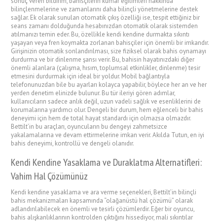
sonuç veren bildirim, bahisçilerin kumar eğilimleri hakkında
bilinçlenmelerine ve zamanlarını daha bilinçli yönetmelerine destek
sağlar. Ek olarak sunulan otomatik çıkış özelliği ise, tespit ettiğiniz bir
seans zamanı dolduğunda hesabınızdan otomatik olarak sistemden
atılmanızı temin eder. Bu, özellikle kendi kendine durmakta sıkıntı
yaşayan veya fren koymakta zorlanan bahisçiler için önemli bir imkandır.
Girişinizin otomatik sonlandırılması, size fiziksel olarak bahis oynamayı
durdurma ve bir dinlenme şansı verir. Bu, bahisin hayatınızdaki diğer
önemli alanlara (çalışma, hısım, toplumsal etkinlikler, dinlenme) tesir
etmesini durdurmak için ideal bir yoldur. Mobil bağlantıyla
telefonunuzdan bile bu ayarları kolayca yapabilir, böylece her an ve her
yerden denetim elinizde bulunur. Bu tür ileriyi gören adımlar,
kullanıcıların sadece anlık değil, uzun vadeli sağlık ve esenliklerini de
korumalarına yardımcı olur. Dengeli bir durum, hem eğlenceli bir bahis
deneyimi için hem de total hayat standardı için olmazsa olmazdır.
Bettilt’in bu araçları, oyuncuların bu dengeyi zahmetsizce
yakalamalarına ve devam ettirmelerine imkan verir. Akılda Tutun, en iyi
bahis deneyimi, kontrollü ve dengeli olanıdır.
Kendi Kendine Yasaklama ve Duraklatma Alternatifleri:
Vahim Hal Çözümünüz
Kendi kendine yasaklama ve ara verme seçenekleri, Bettilt’in bilinçli
bahis mekanizmaları kapsamında “olağanüstü hal çözümü” olarak
adlandırılabilecek en önemli ve tesirli çözümlerdir. Eğer bir oyuncu,
bahis alışkanlıklarının kontrolden çıktığını hissediyor, mali sıkıntılar