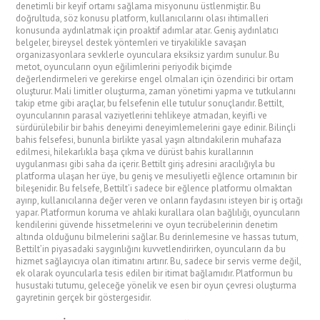
denetimli bir keyif ortamı sağlama misyonunu üstlenmiştir. Bu
doğrultuda, söz konusu platform, kullanıcılarını olası ihtimalleri
konusunda aydınlatmak için proaktif adımlar atar. Geniş aydınlatıcı
belgeler, bireysel destek yöntemleri ve tiryakilikle savaşan
organizasyonlara sevklerle oyunculara eksiksiz yardım sunulur. Bu
metot, oyuncuların oyun eğilimlerini periyodik biçimde
değerlendirmeleri ve gerekirse engel olmaları için özendirici bir ortam
oluşturur. Mali limitler oluşturma, zaman yönetimi yapma ve tutkularını
takip etme gibi araçlar, bu felsefenin elle tutulur sonuçlarıdır. Bettilt,
oyuncularının parasal vaziyetlerini tehlikeye atmadan, keyifli ve
sürdürülebilir bir bahis deneyimi deneyimlemelerini gaye edinir. Bilinçli
bahis felsefesi, bununla birlikte yasal yaşın altındakilerin muhafaza
edilmesi, hilekarlıkla başa çıkma ve dürüst bahis kurallarının
uygulanması gibi saha da içerir. Bettilt giriş adresini aracılığıyla bu
platforma ulaşan her üye, bu geniş ve mesuliyetli eğlence ortamının bir
bileşenidir. Bu felsefe, Bettilt’i sadece bir eğlence platformu olmaktan
ayırıp, kullanıcılarına değer veren ve onların faydasını isteyen bir iş ortağı
yapar. Platformun koruma ve ahlaki kurallara olan bağlılığı, oyuncuların
kendilerini güvende hissetmelerini ve oyun tecrübelerinin denetim
altında olduğunu bilmelerini sağlar. Bu derinlemesine ve hassas tutum,
Bettilt’in piyasadaki saygınlığını kuvvetlendirirken, oyuncuların da bu
hizmet sağlayıcıya olan itimatını artırır. Bu, sadece bir servis verme değil,
ek olarak oyuncularla tesis edilen bir itimat bağlamıdır. Platformun bu
husustaki tutumu, geleceğe yönelik ve esen bir oyun çevresi oluşturma
gayretinin gerçek bir göstergesidir.