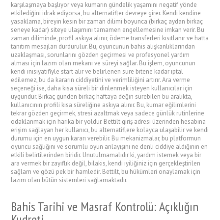
karşılaşmaya başlıyor veya kumarın gündelik yaşamını negatif yönde
etkilediğini idrak ediyorsa, bu alternatifler devreye girer. Kendi kendine
yasaklama, bireyin kesin bir zaman dilimi boyunca (birkaç aydan birkaç
seneye kadar) siteye ulaşımını tamamen engellemesine imkan verir. Bu
zaman diliminde, profil askıya alınır, ödeme transferleri kısıtlanır ve hatta
tanıtım mesajları durdurulur. Bu, oyuncunun bahis alışkanlıklarından
uzaklaşması, sorunlarını gözden geçirmesi ve profesyonel yardım
alması için lazım olan mekanı ve süreyi sağlar. Bu işlem, oyuncunun
kendi inisiyatifiyle start alır ve belirlenen süre bitene kadar iptal
edilemez, bu da kararın ciddiyetini ve verimliliğini artırır. Ara verme
seçeneği ise, daha kısa süreli bir dinlenmek isteyen kullanıcılar için
uygundur. Birkaç günden birkaç haftaya değin sürebilen bu aralıkta,
kullanıcının profili kısa süreliğine askıya alınır. Bu, kumar eğilimlerini
tekrar gözden geçirmek, stresi azaltmak veya sadece günlük rutinlerine
odaklanmak için harika bir yoldur. Bettilt giriş adresi üzerinden hesabına
erişim sağlayan her kullanıcı, bu alternatiflere kolayca ulaşabilir ve kendi
durumu için en uygun kararı verebilir. Bu mekanizmalar, bu platformun
oyuncu sağlığını ve sorumlu oyun anlayışını ne denli ciddiye aldığının en
etkili belirtilerinden biridir. Unutulmamalıdır ki, yardım istemek veya bir
ara vermek bir zayıflık değil, bilakis, kendi iyiliğiniz için gerçekleştirilen
sağlam ve gözü pek bir hamledir. Bettilt, bu hükümleri onaylamak için
lazım olan bütün sistemleri sağlamaktadır.
Bahis Tarihi ve Masraf Kontrolü: Açıklığın
Kudreti