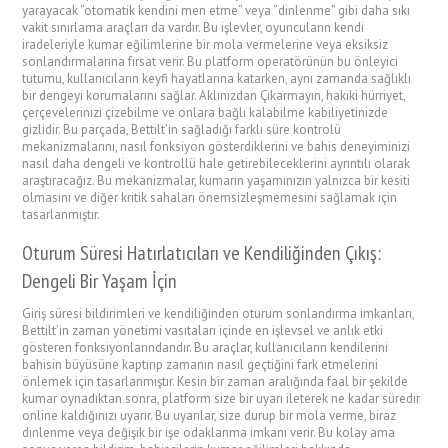
yarayacak “otomatik kendini men etme” veya “dinlenme” gibi daha sıkı
vakit sınırlama araçları da vardır. Bu işlevler, oyuncuların kendi
iradeleriyle kumar eğilimlerine bir mola vermelerine veya eksiksiz
sonlandırmalarına fırsat verir. Bu platform operatörünün bu önleyici
tutumu, kullanıcıların keyfi hayatlarına katarken, aynı zamanda sağlıklı
bir dengeyi korumalarını sağlar. Aklınızdan Çıkarmayın, hakiki hürriyet,
çerçevelerinizi çizebilme ve onlara bağlı kalabilme kabiliyetinizde
gizlidir. Bu parçada, Bettilt’in sağladığı farklı süre kontrolü
mekanizmalarını, nasıl fonksiyon gösterdiklerini ve bahis deneyiminizi
nasıl daha dengeli ve kontrollü hale getirebileceklerini ayrıntılı olarak
araştıracağız. Bu mekanizmalar, kumarın yaşamınızın yalnızca bir kesiti
olmasını ve diğer kritik sahaları önemsizleşmemesini sağlamak için
tasarlanmıştır.
Oturum Süresi Hatırlatıcıları ve Kendiliğinden Çıkış:
Dengeli Bir Yaşam İçin
Giriş süresi bildirimleri ve kendiliğinden oturum sonlandırma imkanları,
Bettilt’in zaman yönetimi vasıtaları içinde en işlevsel ve anlık etki
gösteren fonksiyonlarındandır. Bu araçlar, kullanıcıların kendilerini
bahisin büyüsüne kaptırıp zamanın nasıl geçtiğini fark etmelerini
önlemek için tasarlanmıştır. Kesin bir zaman aralığında faal bir şekilde
kumar oynadıktan sonra, platform size bir uyarı ileterek ne kadar süredir
online kaldığınızı uyarır. Bu uyarılar, size durup bir mola verme, biraz
dinlenme veya değişik bir işe odaklanma imkanı verir. Bu kolay ama