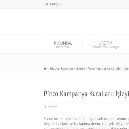
Türkçe
Deutsch
English
Türkçe
KURUMSAL
ÜRETİM
biz kimiz?
laboratuvar / ar&ge
Bizden Haberler
Genel
Pinco Kampanya Kuralları: İşle
Pinco Kampanya Kuralları: İşleyi
Genel
Sanal ortamlar ve özellikle oyun sektöründe, oyuncul
devamlı ve kötüye kullanıma dirençli bir şekilde yönet
kullanımına dair getirilen prensipler setini ifade e