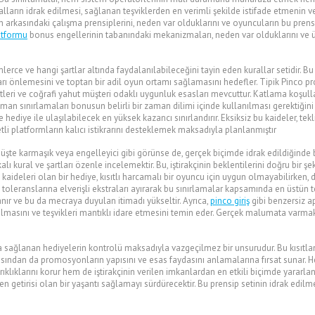
alların idrak edilmesi, sağlanan teşviklerden en verimli şekilde istifade etmenin
n arkasındaki çalışma prensiplerini, neden var olduklarını ve oyuncuların bu prens
atformu
bonus engellerinin tabanındaki mekanizmaları, neden var olduklarını ve üy
lerce ve hangi şartlar altında faydalanılabileceğini tayin eden kurallar setidir. 
ları önlemesini ve toptan bir adil oyun ortamı sağlamasını hedefler. Tipik Pinco p
tleri ve coğrafi yahut müşteri odaklı uygunluk esasları mevcuttur. Katlama koşullar
man sınırlamaları bonusun belirli bir zaman dilimi içinde kullanılması gerektiğini 
 hediye ile ulaşılabilecek en yüksek kazancı sınırlandırır. Eksiksiz bu kaideler, tek
tli platformların kalıcı istikrarını desteklemek maksadıyla planlanmıştır
üşte karmaşık veya engelleyici gibi görünse de, gerçek biçimde idrak edildiğinde b
ı kural ve şartları özenle incelemektir. Bu, iştirakçinin beklentilerini doğru bir 
ideleri olan bir hediye, kısıtlı harcamalı bir oyuncu için uygun olmayabilirken, 
sk toleranslarına elverişli ekstraları ayırarak bu sınırlamalar kapsamında en üstün te
nır ve bu da mecraya duyulan itimadı yükseltir. Ayrıca,
pinco giriş
gibi benzersiz ap
i olmasını ve teşvikleri mantıklı idare etmesini temin eder. Gerçek malumata var
da sağlanan hediyelerin kontrolü maksadıyla vazgeçilmez bir unsurudur. Bu kısıtl
 açısından da promosyonların yapısını ve esas faydasını anlamalarına fırsat sunar
klıklarını korur hem de iştirakçinin verilen imkanlardan en etkili biçimde yararlan
n getirisi olan bir yaşantı sağlamayı sürdürecektir. Bu prensip setinin idrak edilmes