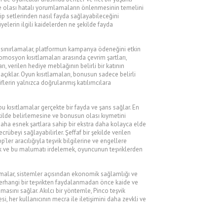
 ve olası hatalı yorumlamaların önlenmesinin temelini
ip setlerinden nasıl fayda sağlayabileceğini
elerin ilgili kaidelerden ne şekilde fayda
Bu sınırlamalar, platformun kampanya ödeneğini etkin
romosyon kısıtlamaları arasında çevrim şartları,
ı, verilen hediye meblağının belirli bir katının
açıklar. Oyun kısıtlamaları, bonusun sadece belirli
liflerin yalnızca doğrulanmış katılımcılara
u kısıtlamalar gerçekte bir fayda ve şans sağlar. En
şekilde belirlemesine ve bonusun olası kıymetini
daha esnek şartlara sahip bir ekstra daha kolayca elde
crübeyi sağlayabilirler. Şeffaf bir şekilde verilen
p’ler aracılığıyla teşvik bilgilerine ve engellere
mak ve bu malumatı irdelemek, oyuncunun teşviklerden
amalar, sistemler açısından ekonomik sağlamlığı ve
. Herhangi bir teşvikten faydalanmadan önce kaide ve
masını sağlar. Akılcı bir yöntemle, Pinco teşvik
i, her kullanıcının mecra ile iletişimini daha zevkli ve