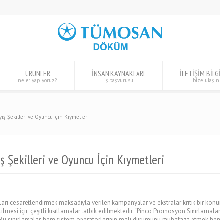
ÜRÜNLER
İNSAN KAYNAKLARI
İLETİŞİM BİLG
neler yapıyoruz?
iş başvurusu
bize ulaşın
yiş Şekilleri ve Oyuncu İçin Kıymetleri
ş Şekilleri ve Oyuncu İçin Kıymetleri
arı cesaretlendirmek maksadıyla verilen kampanyalar ve ekstralar kritik bir kon
ilmesi için çeşitli kısıtlamalar tatbik edilmektedir. “Pinco Promosyon Sınırlamala
der. Bu sınırlamalar, hem sistem operatörlerinin mali durumunu muhafaza etmek hem