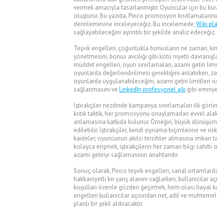
vermek amacıyla tasarlanmıştır. Oyuncular için bu kur
oluşturur. Bu yazıda, Pinco promosyon kısıtlamalarını
derinlemesine inceleyeceğiz. Bu incelemede,
Wiki pl
sağlayabileceğini ayrıntılı bir şekilde analiz edeceğiz.
Teşvik engelleri, çoğunlukla bonusların ne zaman, kim
yönetmesini, bonus avcılığı gibi kötü niyetli davranış
müddet engelleri, oyun sınırlamaları, azami getiri limi
oyunlarda değerlendirilmesi gerektiğini anlatırken, za
oyunlarda uygulanabileceğini, azami getiri limitleri ise
sağlanmasını ve
LinkedIn profesyonel ağı
gibi emniye
İştirakçiler nezdinde kampanya sınırlamaları ilk görün
kritik taktik, her promosyonu onaylamadan evvel alakal
anlamasına katkıda bulunur. Örneğin, büyük dönüşüm ka
edilebilir. İştirakçiler, kendi oynama biçimlerine ve ri
kaideler, oyuncunun akılcı tercihler almasına imkan ta
kolayca erişmek, iştirakçilerin her zaman bilgi sahib
azami getiriyi sağlamasının anahtarıdır.
Sonuç olarak, Pinco teşvik engelleri, sanal ortamlar
hakkaniyetli bir yarış alanını sağlarken, kullanıcılar
koşulları özenle gözden geçirmek, hem olası hayal kırı
engelleri kullanıcılar açısından net, adil ve muhtemele
planlı bir şekil aldıracaktır.