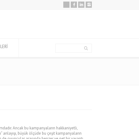
İLERİ
umdadır. Ancak bu kampanyaların hakkaniyetli,
rı” anlayışı, büyük ölçüde bu çeşit kampanyaların
 de oyuncular arasında benzer ve net bir yaşantı