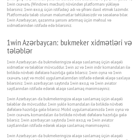
1win скачать (Windows məcburi) növündən platformanı yükləyə
bilərsiniz. 1win вход üçün istifadəçi adı və şifrəni daxil etmək lazımdır.
Platformada tələb olunan məlumatlar təhlükəsizdir və səsələnə bilər.
1win Azərbaycan, qazanma şansını artırmaq üçün məhsul və
xidmətlərindən istifadə edə bilərsiniz.
1win Azərbaycan: bukmeker xidmətləri və
tələblər
1win Azərbaycan-da bukmekeringizə əlaqə saxlamaq üçün əlaqəli
xidmətlər və tələblər mövcuddur. 1win az və 1win indir komandaları ilə
birlikdə növbəti dəfələrə hazırlığa gələ bilərsiz. 1win oyna və 1win
скачать sayt və mobil uygulamalarından istifadə edərək əlaqə saxlaya
bilərsiniz. 1win azerbaycan saytında 1win вход və 1win aviator
saytlarından istifadə edərək əlaqə saxlamaq mənimsəyiniz.
1win Azərbaycan-da bukmekeringizə əlaqə saxlamaq üçün əlaqəli
tələblər də mövcuddur. 1win yukle komandaları ilə birlikdə növbəti
dəfələrə hazırlığa gələ bilərsiz. Mobil uygulamalarınızda 1win oyna və
1win скачать komandaları ilə birlikdə növbəti dəfələrə hazırlığa gələ
bilərsiz. 1win azerbaycan saytında 1win вход və 1win aviator
saytlarından istifadə edərək əlaqə saxlamaq mənimsəyiniz.
1win Azərbaycan-da bukmekeringizə əlaqə saxlamaq üçün əlaqəli