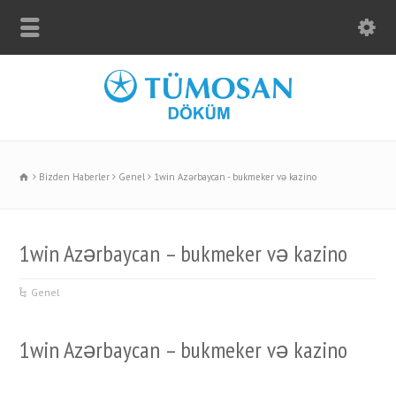
Bizden Haberler
Genel
1win Azərbaycan - bukmeker və kazino
1win Azərbaycan – bukmeker və kazino
Genel
1win Azərbaycan – bukmeker və kazino