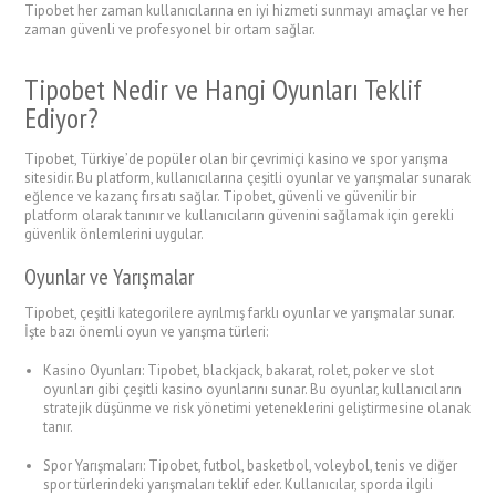
Tipobet her zaman kullanıcılarına en iyi hizmeti sunmayı amaçlar ve her
zaman güvenli ve profesyonel bir ortam sağlar.
Tipobet Nedir ve Hangi Oyunları Teklif
Ediyor?
Tipobet, Türkiye’de popüler olan bir çevrimiçi kasino ve spor yarışma
sitesidir. Bu platform, kullanıcılarına çeşitli oyunlar ve yarışmalar sunarak
eğlence ve kazanç fırsatı sağlar. Tipobet, güvenli ve güvenilir bir
platform olarak tanınır ve kullanıcıların güvenini sağlamak için gerekli
güvenlik önlemlerini uygular.
Oyunlar ve Yarışmalar
Tipobet, çeşitli kategorilere ayrılmış farklı oyunlar ve yarışmalar sunar.
İşte bazı önemli oyun ve yarışma türleri:
Kasino Oyunları: Tipobet, blackjack, bakarat, rolet, poker ve slot
oyunları gibi çeşitli kasino oyunlarını sunar. Bu oyunlar, kullanıcıların
stratejik düşünme ve risk yönetimi yeteneklerini geliştirmesine olanak
tanır.
Spor Yarışmaları: Tipobet, futbol, basketbol, voleybol, tenis ve diğer
spor türlerindeki yarışmaları teklif eder. Kullanıcılar, sporda ilgili