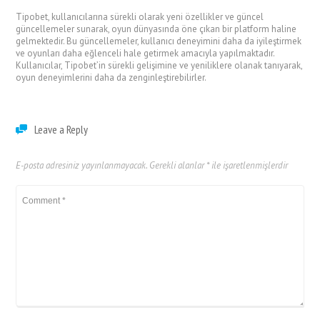
Tipobet, kullanıcılarına sürekli olarak yeni özellikler ve güncel
güncellemeler sunarak, oyun dünyasında öne çıkan bir platform haline
gelmektedir. Bu güncellemeler, kullanıcı deneyimini daha da iyileştirmek
ve oyunları daha eğlenceli hale getirmek amacıyla yapılmaktadır.
Kullanıcılar, Tipobet’in sürekli gelişimine ve yeniliklere olanak tanıyarak,
oyun deneyimlerini daha da zenginleştirebilirler.
Leave a Reply
E-posta adresiniz yayınlanmayacak.
Gerekli alanlar
*
ile işaretlenmişlerdir