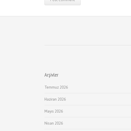
Arşivler
Temmuz 2026
Haziran 2026
Mayıs 2026
Nisan 2026