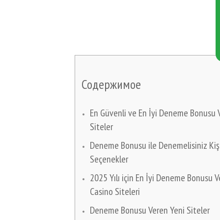
Содержимое
En Güvenli ve En İyi Deneme Bonusu 
Siteler
Deneme Bonusu ile Denemelisiniz Kiş
Seçenekler
2025 Yılı için En İyi Deneme Bonusu 
Casino Siteleri
Deneme Bonusu Veren Yeni Siteler