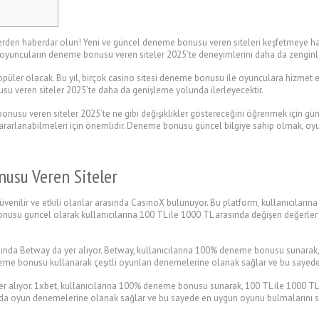
den haberdar olun! Yeni ve güncel deneme bonusu veren siteleri keşfetmeye hazır 
 oyuncuların deneme bonusu veren siteler 2025’te deneyimlerini daha da zenginle
püler olacak. Bu yıl, birçok casino sitesi deneme bonusu ile oyunculara hizmet 
usu veren siteler 2025’te daha da genişleme yolunda ilerleyecektir.
su veren siteler 2025’te ne gibi değişiklikler göstereceğini öğrenmek için günc
ararlanabilmeleri için önemlidir. Deneme bonusu güncel bilgiye sahip olmak, oy
nusu Veren Siteler
enilir ve etkili olanlar arasında CasinoX bulunuyor. Bu platform, kullanıcılarına
onusu guncel olarak kullanıcılarına 100 TL ile 1000 TL arasında değişen değerler
ında Betway da yer alıyor. Betway, kullanıcılarına 100% deneme bonusu sunarak,
deneme bonusu kullanarak çeşitli oyunları denemelerine olanak sağlar ve bu sayed
 alıyor. 1xbet, kullanıcılarına 100% deneme bonusu sunarak, 100 TL ile 1000 TL 
tamda oyun denemelerine olanak sağlar ve bu sayede en uygun oyunu bulmalarını s