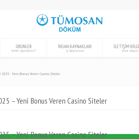
ÜRÜNLER
İNSAN KAYNAKLARI
İLETİŞİM BİLG
neler yapıyoruz?
iş başvurusu
bize ulaşın
2025 - Yeni Bonus Veren Casino Siteler
25 – Yeni Bonus Veren Casino Siteler
25 – Yeni Bonus Veren Casino Siteler