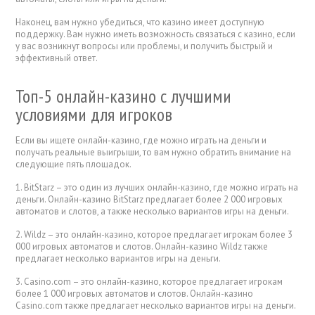
Наконец, вам нужно убедиться, что казино имеет доступную
поддержку. Вам нужно иметь возможность связаться с казино, если
у вас возникнут вопросы или проблемы, и получить быстрый и
эффективный ответ.
Топ-5 онлайн-казино с лучшими
условиями для игроков
Если вы ищете онлайн-казино, где можно играть на деньги и
получать реальные выигрыши, то вам нужно обратить внимание на
следующие пять площадок.
1. BitStarz – это один из лучших онлайн-казино, где можно играть на
деньги. Онлайн-казино BitStarz предлагает более 2 000 игровых
автоматов и слотов, а также несколько вариантов игры на деньги.
2. Wildz – это онлайн-казино, которое предлагает игрокам более 3
000 игровых автоматов и слотов. Онлайн-казино Wildz также
предлагает несколько вариантов игры на деньги.
3. Casino.com – это онлайн-казино, которое предлагает игрокам
более 1 000 игровых автоматов и слотов. Онлайн-казино
Casino.com также предлагает несколько вариантов игры на деньги.