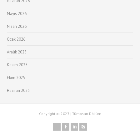
Haziran 2026
Mayıs 2026
Nisan 2026
Ocak 2026
Aralık 2025
Kasım 2025
Ekim 2025
Haziran 2025
Copyright © 2023 | Tümosan Döküm