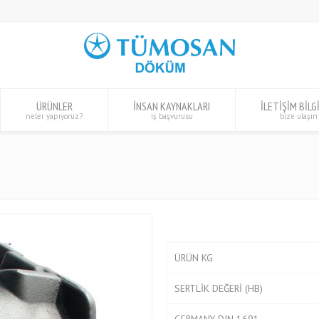
ÜRÜNLER
İNSAN KAYNAKLARI
İLETİŞİM BİLG
neler yapıyoruz?
iş başvurusu
bize ulaşın
ÜRÜN KG
SERTLİK DEĞERİ (HB)