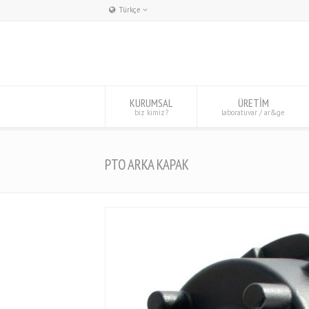
Türkçe
Deutsch
English
Türkçe
KURUMSAL
ÜRETİM
biz kimiz?
laboratuvar / ar&ge
PTO ARKA KAPAK